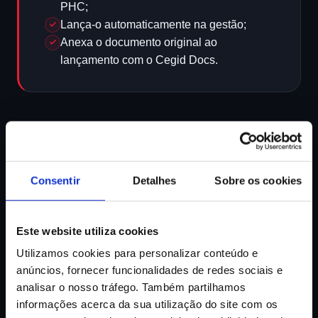
PHC;
Lança-o automaticamente na gestão;
Anexa o documento original ao
lançamento com o Cegid Docs.
Tudo isto respeitando integralmente o RGPD, com total
segurança e controlo dos dados.
Consentir
Detalhes
Sobre os cookies
Este website utiliza cookies
Agora pare de imaginar.
Utilizamos cookies para personalizar conteúdo e
Total Smart Scan
já existe.
anúncios, fornecer funcionalidades de redes sociais e
analisar o nosso tráfego. Também partilhamos
Disponível para clientes Cegid PHC —
informações acerca da sua utilização do site com os
implementado pela equipa Totalsoft.