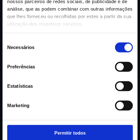
nossos parceiros de redes sociais, de publicidade e de
análise, que as podem combinar com outras informações
que lhes forneceu ou recolhidas por estes a partir da sua
utilização dos respetivos serviços.
Pedir Demonstração
Ver mais artigos
Seleção
Necessários
de
consentimento
Preferências
Estatísticas
Marketing
PHC Enterprise Partner desde 2011. Cegid
Platinum Partner em 2026. Especialistas em
Permitir todos
implementação e consultoria Cegid PHC