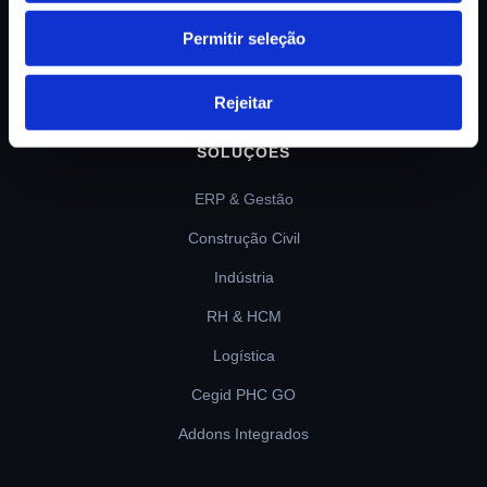
para PME portuguesas.
Permitir seleção
Rejeitar
SOLUÇÕES
ERP & Gestão
Construção Civil
Indústria
RH & HCM
Logística
Cegid PHC GO
Addons Integrados