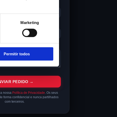
Marketing
ADE
IDAS
(OPCIONAL)
Permitir todos
NVIAR PEDIDO →
a a nossa
Política de Privacidade
. Os seus
de forma confidencial e nunca partilhados
com terceiros.