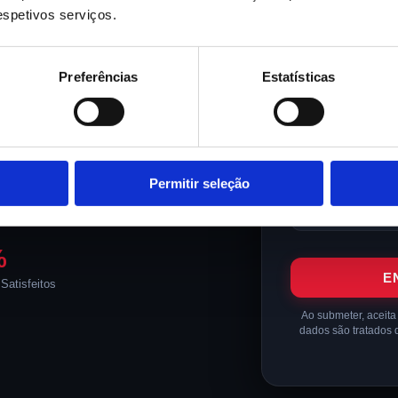
PHC
— o software de gestão
EMPRESA
respetivos serviços.
guesas — com mais de 15
 suporte dedicado.
Preferências
Estatísticas
SETOR DE ATIVID
Ver Soluções
MENSAGEM / DÚV
Permitir seleção
%
E
 Satisfeitos
Ao submeter, aceit
dados são tratados 