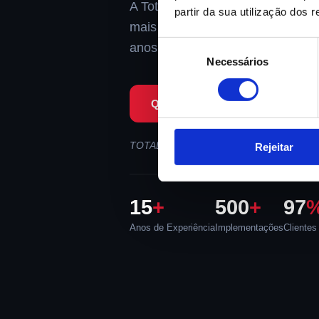
A Totalsoft implementa o
Cegid 
partir da sua utilização dos 
mais utilizado pelas PME portu
Seleção
anos de experiência certificada e
Necessários
de
consentimento
Quero uma Demo Gratuita →
TOTALSOFT - O nosso negócio é o seu !
Rejeitar
15
+
500
+
97
Anos de Experiência
Implementações
Clientes