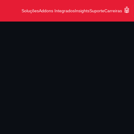
🤖
Soluções
Addons Integrados
Insights
Suporte
Carreiras