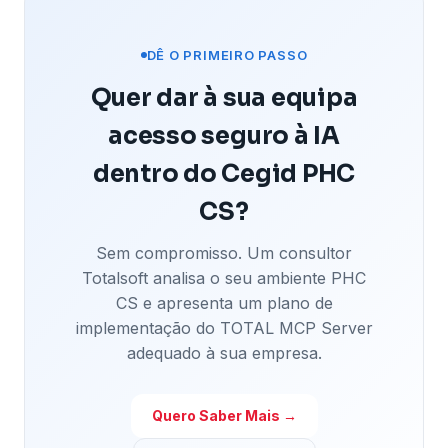
autorizada por si.
seu Cegid PHC.
Por exemplo, pode pedir ao Claude: "Analisa as
DÊ O PRIMEIRO PASSO
vendas de materiais de construção do último mês
e identifica os 3 clientes em risco de churn". O
Quer dar à sua equipa
TOTAL MCP Server irá traduzir este pedido,
acesso seguro à IA
recolher apenas os dados de faturação
necessários no PHC, enviá-los de forma segura
dentro do Cegid PHC
para processamento e devolver-lhe a resposta
CS?
analítica instantaneamente, garantindo que os seus
dados confidenciais nunca são usados para treinar
Sem compromisso. Um consultor
os modelos públicos de IA.
Totalsoft analisa o seu ambiente PHC
CS e apresenta um plano de
implementação do TOTAL MCP Server
adequado à sua empresa.
Quero Saber Mais →