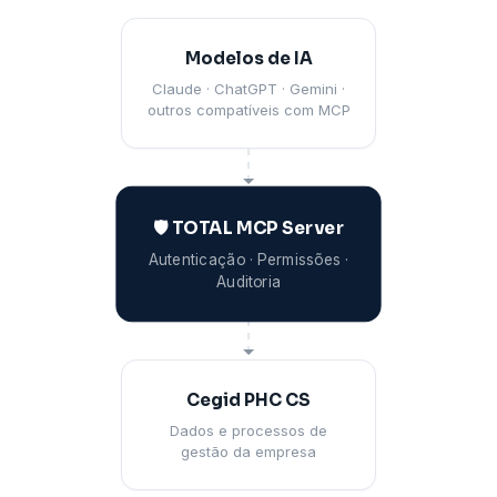
Modelos de IA
Claude · ChatGPT · Gemini ·
outros compatíveis com MCP
🛡️ TOTAL MCP Server
Autenticação · Permissões ·
Auditoria
Cegid PHC CS
Dados e processos de
gestão da empresa